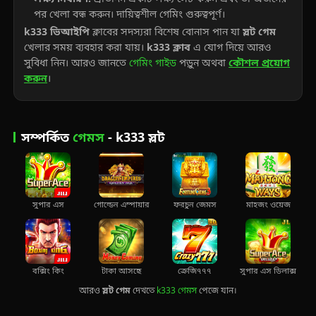
পর খেলা বন্ধ করুন। দায়িত্বশীল গেমিং গুরুত্বপূর্ণ।
k333 ভিআইপি
ক্লাবের সদস্যরা বিশেষ বোনাস পান যা
স্লট গেম
খেলার সময় ব্যবহার করা যায়।
k333 ক্লাব
এ যোগ দিয়ে আরও
সুবিধা নিন। আরও জানতে
গেমিং গাইড
পড়ুন অথবা
কৌশল প্রয়োগ
করুন
।
সম্পর্কিত
গেমস
- k333 স্লট
সুপার এস
গোল্ডেন এম্পায়ার
ফরচুন জেমস
মাহজং ওয়েজ
বক্সিং কিং
টাকা আসছে
ক্রেজি৭৭৭
সুপার এস ডিলাক্স
আরও
স্লট গেম
দেখতে
k333 গেমস
পেজে যান।