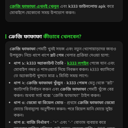
ক্রেজি ফাফাফা এখনই খেলুন
এবং
k333 ডাউনলোড apk
করে
মোবাইলে যেকোনো সময় উপভোগ করুন।
ক্রেজি ফাফাফা
কীভাবে খেলবেন?
ক্রেজি ফাফাফা
গেমটি খুবই সহজ এবং নতুন খেলোয়াড়দের জন্যও
উপযুক্ত। নিচে ধাপে ধাপে
স্লট গেম
খেলার প্রক্রিয়া দেওয়া হলো:
ধাপ ১: k333 অ্যাকাউন্ট তৈরি
-
k333 লগইন
পেজে যান এবং
মোবাইল নম্বর ও পাসওয়ার্ড দিয়ে নিবন্ধন করুন। k333 ক্যাসিনো
তে অ্যাকাউন্ট খুলতে মাত্র ২ মিনিট সময় লাগে।
ধাপ ২: ক্রেজি ফাফাফা খুঁজুন
-
k333 গেমস
মেনু থেকে "স্লট"
ক্যাটাগরি নির্বাচন করুন এবং
ক্রেজি ফাফাফা
গেমটি খুঁজে বের
করুন। অথবা সার্চ বক্সে "ক্রেজি ফাফাফা" টাইপ করুন।
ধাপ ৩: ডেমো বা রিয়েল মোড
- প্রথমে
ক্রেজি ফাফাফা ডেমো
মোডে বিনামূল্যে অনুশীলন করুন। পরে রিয়েল মানি মোডে সুইচ
করুন।
ধাপ ৪: বাজি নির্ধারণ
- "+" এবং "-" বোতাম ব্যবহার করে