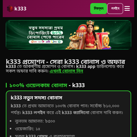
k333
নিবন্ধন
লগইন
k333 প্রমোশন - সেরা k333 বোনাস ও অফার
k333
তে আকর্ষণীয় প্রমোশন ও বোনাস।
k333 app
ডাউনলোড করে
সকল অফার দাবি করুন।
এখনই বোনাস নিন
১০০% ওয়েলকাম বোনাস
- k333
k333 নতুন সদস্য বোনাস
k333
তে প্রথম আমানতে ১০০% বোনাস পান। সর্বোচ্চ ৳১০,০০০
পর্যন্ত।
k333 লগইন
করে এই
k333 ক্যাসিনো
বোনাস দাবি করুন।
ন্যূনতম আমানত: ৳৫০০
ওয়েজারিং: ১x
সকল
k333 গেমস
এ ব্যবহারযোগ্য