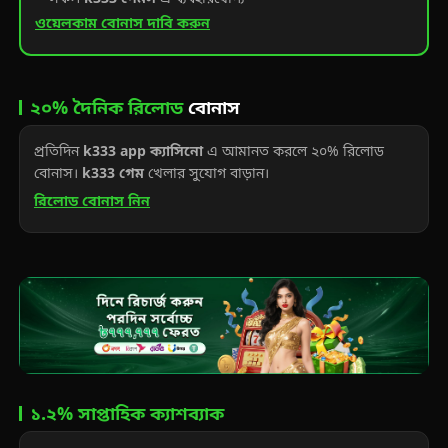
ওয়েলকাম বোনাস দাবি করুন
২০% দৈনিক রিলোড
বোনাস
প্রতিদিন
k333 app ক্যাসিনো
এ আমানত করলে ২০% রিলোড
বোনাস।
k333 গেম
খেলার সুযোগ বাড়ান।
রিলোড বোনাস নিন
১.২% সাপ্তাহিক ক্যাশব্যাক