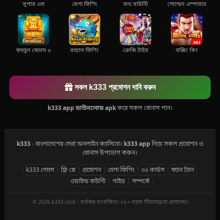
সুপার এস
মেগা ফিশিং
বন্য বাউন্টি
গোল্ডেন এম্পায়ার
ফরচুন জেমস ৩
রয়্যাল ফিশিং
ক্রেজি টাইম
বক্সিং কিং
সকল k333 প্রমোশন দাবি করুন
k333 app ডাউনলোড apk
করে সকল বোনাস পান।
k333
- বাংলাদেশের সেরা অনলাইন ক্যাসিনো।
k333 app
দিয়ে সকল প্রমোশন ও
বোনাস উপভোগ করুন।
k333 গেমস
ফ্রি প্লে
প্রমোশন
মেগা ফিশিং
৩২ কার্ডস
ফ্যান ট্যান
ওয়াইল্ড বাউন্টি
গাইড
সম্পর্কে
© 2026 k333.click - সর্বস্বত্ব সংরক্ষিত। ১৮+ বয়স সীমাবদ্ধতা প্রযোজ্য।