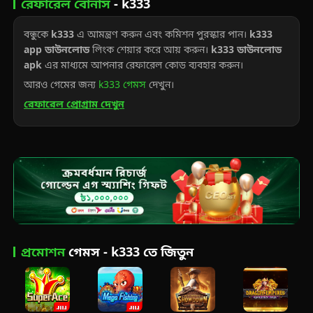
রেফারেল বোনাস
- k333
বন্ধুকে
k333
এ আমন্ত্রণ করুন এবং কমিশন পুরস্কার পান।
k333
app ডাউনলোড
লিংক শেয়ার করে আয় করুন।
k333 ডাউনলোড
apk
এর মাধ্যমে আপনার রেফারেল কোড ব্যবহার করুন।
আরও গেমের জন্য
k333 গেমস
দেখুন।
রেফারেল প্রোগ্রাম দেখুন
প্রমোশন
গেমস - k333 তে জিতুন