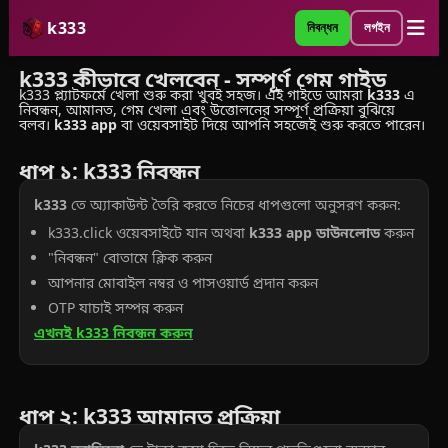
k333
নিবন্ধন
লগইন
k333 কীভাবে খেলবেন - সম্পূর্ণ গেম গাইড
k333 প্ল্যাটফর্মে খেলা শুরু করা খুবই সহজ। এই গাইডে আমরা
k333
এ
নিবন্ধন, আমানত, গেম খেলা এবং উত্তোলনের সম্পূর্ণ প্রক্রিয়া বুঝিয়ে
বলব।
k333 app
বা ওয়েবসাইট দিয়ে আপনি সহজেই শুরু করতে পারেন।
ধাপ ১: k333 নিবন্ধন
k333
তে অ্যাকাউন্ট তৈরি করতে নিচের ধাপগুলো অনুসরণ করুন:
k333.click ওয়েবসাইটে যান অথবা
k333 app ডাউনলোড
করুন
"নিবন্ধন" বোতামে ক্লিক করুন
আপনার মোবাইল নম্বর ও পাসওয়ার্ড প্রদান করুন
OTP যাচাই সম্পন্ন করুন
এখনই k333 নিবন্ধন করুন
ধাপ ২: k333 আমানত প্রক্রিয়া