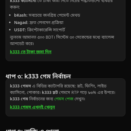
k333 ক্যাসিনো
তে টাকা জমা দিতে নিচের পদ্ধতিগুলো ব্যবহার
করুন:
bKash:
সবচেয়ে জনপ্রিয় পেমেন্ট মেথড
Nagad:
দ্রুত লেনদেন প্রক্রিয়া
USDT:
ক্রিপ্টোকারেন্সি সাপোর্ট
ন্যূনতম আমানত ৫০০ BDT। সিস্টেম ৩০ সেকেন্ডের মধ্যে ব্যালেন্স
আপডেট করে।
k333 তে টাকা জমা দিন
ধাপ ৩: k333 গেম নির্বাচন
k333 গেমস
এ বিভিন্ন ক্যাটাগরি রয়েছে: স্লট, ফিশিং, লাইভ
ক্যাসিনো, পোকার।
k333 স্লট
গেমসে RTP গড়ে ৯৬% এর উপরে।
k333 গেম
নির্বাচনের জন্য
গেমস পেজ
দেখুন।
k333 গেমস এখনই খেলুন