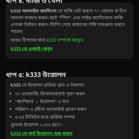
ধাপ ৪: বাজি ও খেলা
k333 অনলাইন ক্যাসিনো
তে বাজি সেট করতে +/- বোতাম বা চিপ
প্যানেল ব্যবহার করুন। স্লটে "স্পিন" এবং লাইভ ক্যাসিনোতে বাজি
এলাকা নির্বাচন করুন। ফিশিং গেমে কামানের শক্তি সামঞ্জস্য করতে
পারেন।
আরও টিপসের জন্য
k333 সম্পর্কে জানুন
।
k333 তে এখনই খেলুন
ধাপ ৫: k333 উত্তোলন
k333
তে উত্তোলন প্রক্রিয়া দ্রুত ও নিরাপদ:
1x ওয়েজারিং রিকোয়ারমেন্ট পূরণ করুন
"ক্যাশিয়ার → উত্তোলন" এ যান
পরিমাণ ও গ্রহীতা অ্যাকাউন্ট প্রবেশ করুন
৫-১৫ মিনিটের মধ্যে প্রক্রিয়া সম্পন্ন
ন্যূনতম উত্তোলন ১,০০০ BDT।
k333 তে অর্থ উত্তোলন শুরু করুন