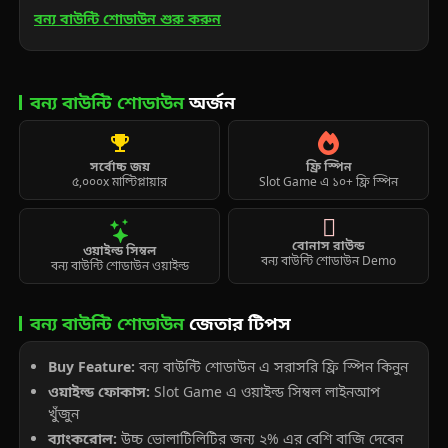
বন্য বাউন্টি শোডাউন শুরু করুন
বন্য বাউন্টি শোডাউন
অর্জন
emoji_events
সর্বোচ্চ জয়
ফ্রি স্পিন
৫,০০০x মাল্টিপ্লায়ার
Slot Game এ ১০+ ফ্রি স্পিন
বোনাস রাউন্ড
ওয়াইল্ড সিম্বল
বন্য বাউন্টি শোডাউন Demo
বন্য বাউন্টি শোডাউন ওয়াইল্ড
বন্য বাউন্টি শোডাউন
জেতার টিপস
Buy Feature:
বন্য বাউন্টি শোডাউন এ সরাসরি ফ্রি স্পিন কিনুন
ওয়াইল্ড ফোকাস:
Slot Game এ ওয়াইল্ড সিম্বল লাইনআপ
খুঁজুন
ব্যাংকরোল:
উচ্চ ভোলাটিলিটির জন্য ২% এর বেশি বাজি দেবেন