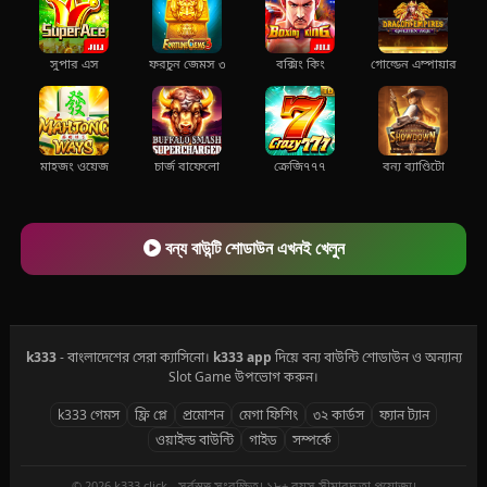
সুপার এস
ফরচুন জেমস ৩
বক্সিং কিং
গোল্ডেন এম্পায়ার
মাহজং ওয়েজ
চার্জ বাফেলো
ক্রেজি৭৭৭
বন্য ব্যাণ্ডিটো
বন্য বাউন্টি শোডাউন এখনই খেলুন
k333
- বাংলাদেশের সেরা ক্যাসিনো।
k333 app
দিয়ে বন্য বাউন্টি শোডাউন ও অন্যান্য
Slot Game উপভোগ করুন।
k333 গেমস
ফ্রি প্লে
প্রমোশন
মেগা ফিশিং
৩২ কার্ডস
ফ্যান ট্যান
ওয়াইল্ড বাউন্টি
গাইড
সম্পর্কে
© 2026 k333.click - সর্বস্বত্ব সংরক্ষিত। ১৮+ বয়স সীমাবদ্ধতা প্রযোজ্য।