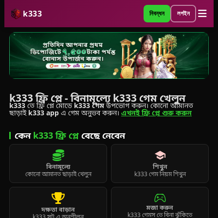
k333
নিবন্ধন
লগইন
k333 ফ্রি প্লে - বিনামূল্যে k333 গেম খেলুন
k333
তে ফ্রি প্লে মোডে
k333 গেম
উপভোগ করুন। কোনো আমানত
ছাড়াই
k333 app
এ গেম অনুভব করুন।
এখনই ফ্রি প্লে শুরু করুন
কেন
k333 ফ্রি প্লে
বেছে নেবেন
school
বিনামূল্যে
শিখুন
কোনো আমানত ছাড়াই খেলুন
k333 গেম নিয়ম শিখুন
মজা করুন
দক্ষতা বাড়ান
k333 গেমস তে বিনা ঝুঁকিতে
k333 স্লট এ অনুশীলন