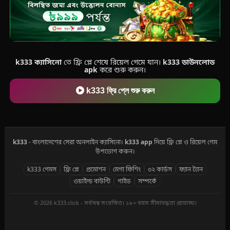
k333 ক্যাসিনো
তে ফ্রি প্লে শেষে রিয়েল গেমে যান।
k333 ডাউনলোড
apk
করে শুরু করুন।
k333 ফ্রি প্লে শুরু করুন
k333
- বাংলাদেশের সেরা অনলাইন ক্যাসিনো।
k333 app
দিয়ে ফ্রি প্লে ও রিয়েল গেম
উপভোগ করুন।
k333 গেমস
ফ্রি প্লে
প্রমোশন
মেগা ফিশিং
৩২ কার্ডস
ফ্যান ট্যান
ওয়াইল্ড বাউন্টি
গাইড
সম্পর্কে
© 2026 k333.click - সর্বস্বত্ব সংরক্ষিত। ১৮+ বয়স সীমাবদ্ধতা প্রযোজ্য।