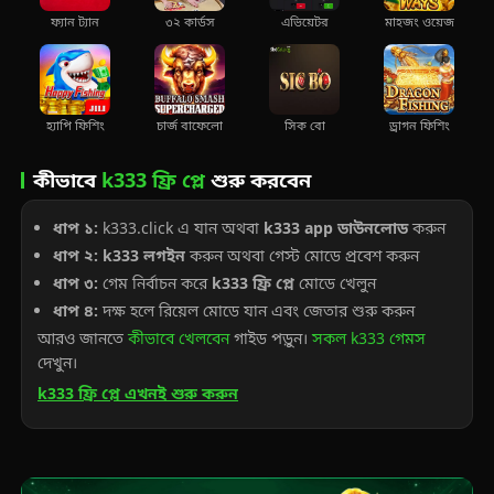
ফ্যান ট্যান
৩২ কার্ডস
এভিয়েটর
মাহজং ওয়েজ
হ্যাপি ফিশিং
চার্জ বাফেলো
সিক বো
ড্রাগন ফিশিং
কীভাবে
k333 ফ্রি প্লে
শুরু করবেন
ধাপ ১:
k333.click এ যান অথবা
k333 app ডাউনলোড
করুন
ধাপ ২:
k333 লগইন
করুন অথবা গেস্ট মোডে প্রবেশ করুন
ধাপ ৩:
গেম নির্বাচন করে
k333 ফ্রি প্লে
মোডে খেলুন
ধাপ ৪:
দক্ষ হলে রিয়েল মোডে যান এবং জেতার শুরু করুন
আরও জানতে
কীভাবে খেলবেন
গাইড পড়ুন।
সকল k333 গেমস
দেখুন।
k333 ফ্রি প্লে এখনই শুরু করুন