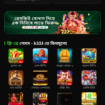
ফ্রি প্লে
গেমস - k333 তে বিনামূল্যে
সুপার এস
মেগা ফিশিং
ফরচুন জেমস ৩
রয়্যাল ফিশিং
বন্য বাউন্টি
গোল্ডেন এম্পায়ার
বক্সিং কিং
ক্রেজি টাইম