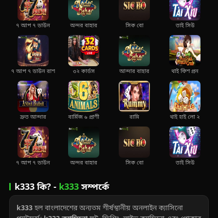
৭ আপ ৭ ডাউন
অন্দর বাহার
সিক বো
তাই সিউ
৭ আপ ৭ ডাউন রাশ
৩২ কার্ডস
আন্দার বাহার
থাই ফিশ প্রন
দ্রুত আন্দার
বার্মিজ ৬ প্রাণী
রামি
থাই হাই লো ২
৭ আপ ৭ ডাউন
অন্দর বাহার
সিক বো
তাই সিউ
k333 কি? -
k333
সম্পর্কে
k333
হল বাংলাদেশের অন্যতম শীর্ষস্থানীয় অনলাইন ক্যাসিনো