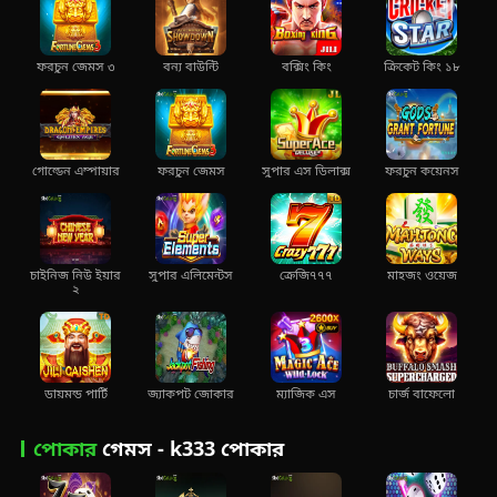
ফরচুন জেমস ৩
বন্য বাউন্টি
বক্সিং কিং
ক্রিকেট কিং ১৮
গোল্ডেন এম্পায়ার
ফরচুন জেমস
সুপার এস ডিলাক্স
ফরচুন কয়েনস
চাইনিজ নিউ ইয়ার
সুপার এলিমেন্টস
ক্রেজি৭৭৭
মাহজং ওয়েজ
২
ডায়মন্ড পার্টি
জ্যাকপট জোকার
ম্যাজিক এস
চার্জ বাফেলো
পোকার
গেমস - k333 পোকার