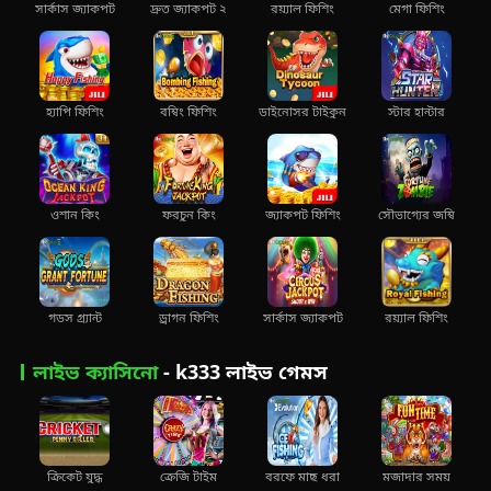
সার্কাস জ্যাকপট
দ্রুত জ্যাকপট ২
রয়্যাল ফিশিং
মেগা ফিশিং
হ্যাপি ফিশিং
বম্বিং ফিশিং
ডাইনোসর টাইকুন
স্টার হান্টার
ওশান কিং
ফরচুন কিং
জ্যাকপট ফিশিং
সৌভাগ্যের জম্বি
গডস গ্র্যান্ট
ড্রাগন ফিশিং
সার্কাস জ্যাকপট
রয়্যাল ফিশিং
লাইভ ক্যাসিনো
- k333 লাইভ গেমস
ক্রিকেট যুদ্ধ
ক্রেজি টাইম
বরফে মাছ ধরা
মজাদার সময়