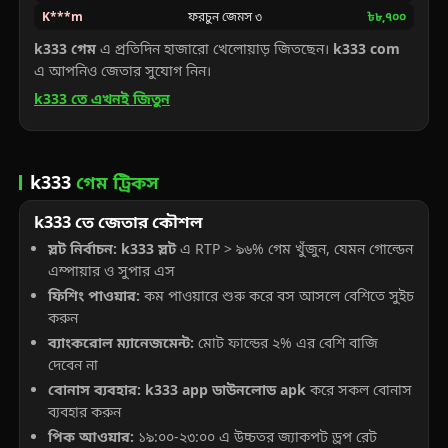
K***m
ফরচুন জেমস ৩
৳৮,৭০০
k333 গেম
এ প্রতিদিন হাজারো খেলোয়াড় জিতছেন।
k333 com
এ আপনিও জেতার সুযোগ নিন।
k333 তে এখনই জিতুন
k333
গেম ট্রিকস
k333 তে জেতার কৌশল
স্লট নির্বাচন:
k333 স্লট
এ RTP > ৯৬% গেম খুঁজুন, যেমন গোল্ডেন
এম্পায়ার ও সুপার এস
ফিশিং পাওয়ার:
কম পাওয়ারে শুরু করে বস আসলে বেশিতে সুইচ
করুন
ব্যাংকরোল ম্যানেজমেন্ট:
মোট ফান্ডের ২% এর বেশি বাজি
দেবেন না
বোনাস ব্যবহার:
k333 app ডাউনলোড apk
করে সকল বোনাস
ব্যবহার করুন
পিক আওয়ার:
১৯:০০-২৩:০০ এ উচ্চতর জ্যাকপট ড্রপ রেট