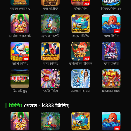
ফরচুন জেমস ৩
বন্য বাউন্টি
বক্সিং কিং
ক্রিকেট কিং ১৮
সার্কাস জ্যাকপট
দ্রুত জ্যাকপট
রয়্যাল ফিশিং
মেগা ফিশিং
হ্যাপি ফিশিং
বম্বিং ফিশিং
ডাইনোসর টাইকুন
স্টার হান্টার
ক্রিকেট যুদ্ধ
ক্রেজি টাইম
বরফে মাছ ধরা
মজাদার সময়
ফিশিং
গেমস - k333 ফিশিং