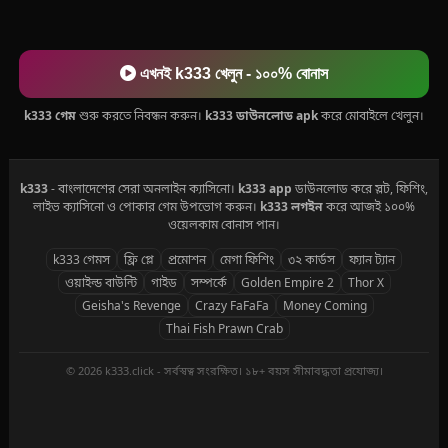
এখনই k333 খেলুন - ১০০% বোনাস
k333 গেম
শুরু করতে নিবন্ধন করুন।
k333 ডাউনলোড apk
করে মোবাইলে খেলুন।
k333
- বাংলাদেশের সেরা অনলাইন ক্যাসিনো।
k333 app
ডাউনলোড করে স্লট, ফিশিং,
লাইভ ক্যাসিনো ও পোকার গেম উপভোগ করুন।
k333 লগইন
করে আজই ১০০%
ওয়েলকাম বোনাস পান।
k333 গেমস
ফ্রি প্লে
প্রমোশন
মেগা ফিশিং
৩২ কার্ডস
ফ্যান ট্যান
ওয়াইল্ড বাউন্টি
গাইড
সম্পর্কে
Golden Empire 2
Thor X
Geisha's Revenge
Crazy FaFaFa
Money Coming
Thai Fish Prawn Crab
© 2026 k333.click - সর্বস্বত্ব সংরক্ষিত। ১৮+ বয়স সীমাবদ্ধতা প্রযোজ্য।