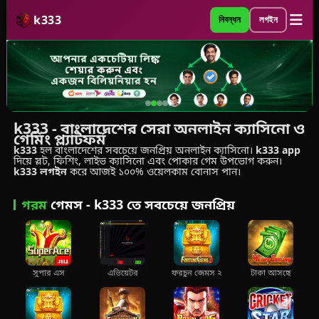
k333
নিবন্ধন
লগইন
k333 - বাংলাদেশের সেরা অনলাইন ক্যাসিনো ও
গেমিং প্ল্যাটফর্ম
k333
হল বাংলাদেশের সবচেয়ে জনপ্রিয় অনলাইন ক্যাসিনো।
k333 app
দিয়ে স্লট, ফিশিং, লাইভ ক্যাসিনো এবং পোকার গেম উপভোগ করুন।
k333 লগইন
করে আজই ১০০% ওয়েলকাম বোনাস পান।
গরম
গেমস - k333 তে সবচেয়ে জনপ্রিয়
সুপার এস
এভিয়েটর
ফরচুন জেমস ২
টাকা আসছে