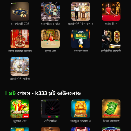
ব্যাকারেট C08
বজ্রপাতের ঝড়
মনোপলি বিগ বলার
ফ্যান ট্যান
লাল দরজা রুলেট
ব্যাক বো
পাগলা বল
লাইটনিং রুলেট
মনোপলি লাইভ
স্লট
গেমস - k333 স্লট ডাউনলোড
সুপার এস
এভিয়েটর
ফরচুন জেমস ২
টাকা আসছে