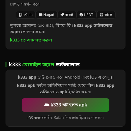
মেথড সমর্থন করে:
bKash
Nagad
রকেট
USDT
ব্যাংক
ন্যূনতম আমানত ৫০০ BDT, জিরো ফি।
k333 app ডাউনলোড
করেও লেনদেন করুন।
k333 তে আমানত করুন
k333
মোবাইল অ্যাপ
ডাউনলোড
k333 app
ডাউনলোড করে Android এবং iOS এ খেলুন।
k333 apk
ফাইল অফিসিয়াল সাইট থেকে নিন।
k333 app
ডাউনলোড apk
ইনস্টল করুন।
k333 ডাউনলোড apk
iOS ব্যবহারকারীরা Safari দিয়ে হোম স্ক্রিনে যোগ করুন।