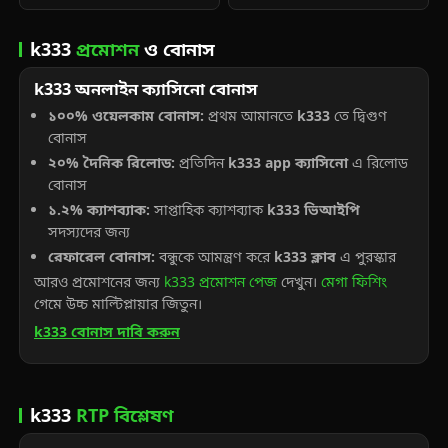
k333
প্রমোশন
ও বোনাস
k333 অনলাইন ক্যাসিনো বোনাস
১০০% ওয়েলকাম বোনাস:
প্রথম আমানতে
k333
তে দ্বিগুণ
বোনাস
২০% দৈনিক রিলোড:
প্রতিদিন
k333 app ক্যাসিনো
এ রিলোড
বোনাস
১.২% ক্যাশব্যাক:
সাপ্তাহিক ক্যাশব্যাক
k333 ভিআইপি
সদস্যদের জন্য
রেফারেল বোনাস:
বন্ধুকে আমন্ত্রণ করে
k333 ক্লাব
এ পুরস্কার
আরও প্রমোশনের জন্য
k333 প্রমোশন পেজ
দেখুন।
মেগা ফিশিং
গেমে উচ্চ মাল্টিপ্লায়ার জিতুন।
k333 বোনাস দাবি করুন
k333
RTP বিশ্লেষণ