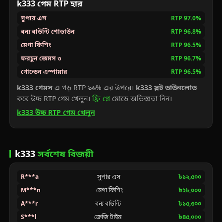
k333 গেম RTP হার
সুপার এস
RTP 97.0%
বন্য বাউন্টি শোডাউন
RTP 96.8%
মেগা ফিশিং
RTP 96.5%
ফরচুন জেমস ৩
RTP 96.7%
গোল্ডেন এম্পায়ার
RTP 96.5%
k333 গেমস
এ গড় RTP ৯৬% এর উপরে।
k333 স্লট ডাউনলোড
করে উচ্চ RTP গেম খেলুন।
ফ্রি প্লে
মোডে অভিজ্ঞতা নিন।
k333 উচ্চ RTP গেম খেলুন
k333
সর্বশেষ বিজয়ী
R***a
সুপার এস
৳১২,৫০০
M***n
মেগা ফিশিং
৳২৮,০০০
A***r
বন্য বাউন্টি
৳১৫,৩০০
S***l
ক্রেজি টাইম
৳৪৫,০০০