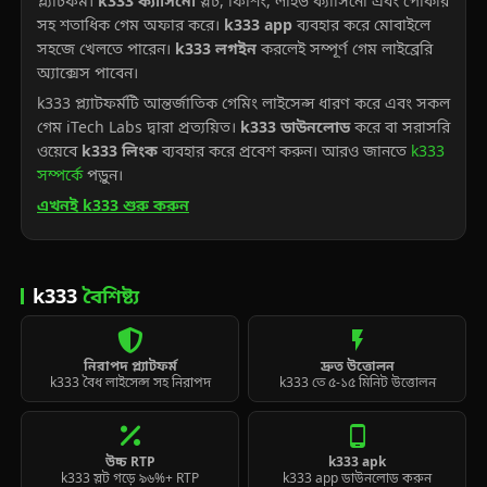
প্ল্যাটফর্ম।
k333 ক্যাসিনো
স্লট, ফিশিং, লাইভ ক্যাসিনো এবং পোকার
সহ শতাধিক গেম অফার করে।
k333 app
ব্যবহার করে মোবাইলে
সহজে খেলতে পারেন।
k333 লগইন
করলেই সম্পূর্ণ গেম লাইব্রেরি
অ্যাক্সেস পাবেন।
k333 প্ল্যাটফর্মটি আন্তর্জাতিক গেমিং লাইসেন্স ধারণ করে এবং সকল
গেম iTech Labs দ্বারা প্রত্যয়িত।
k333 ডাউনলোড
করে বা সরাসরি
ওয়েবে
k333 লিংক
ব্যবহার করে প্রবেশ করুন। আরও জানতে
k333
সম্পর্কে
পড়ুন।
এখনই k333 শুরু করুন
k333
বৈশিষ্ট্য
flash_on
নিরাপদ প্ল্যাটফর্ম
দ্রুত উত্তোলন
k333 বৈধ লাইসেন্স সহ নিরাপদ
k333 তে ৫-১৫ মিনিট উত্তোলন
phone_android
উচ্চ RTP
k333 apk
k333 স্লট গড়ে ৯৬%+ RTP
k333 app ডাউনলোড করুন