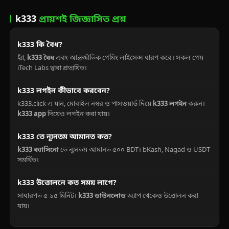
k333
প্রায়শই জিজ্ঞাসিত প্রশ্ন
k333 কি বৈধ?
হ্যাঁ,
k333 বৈধ
এবং আন্তর্জাতিক গেমিং লাইসেন্স ধারণ করে। সকল গেম
iTech Labs দ্বারা প্রত্যয়িত।
k333 লগইন কীভাবে করবেন?
k333.click এ যান, মোবাইল নম্বর ও পাসওয়ার্ড দিয়ে
k333 লগইন
করুন।
k333 app
দিয়েও লগইন করা যায়।
k333 তে ন্যূনতম আমানত কত?
k333 ক্যাসিনো
তে ন্যূনতম আমানত ৫০০ BDT। bKash, Nagad ও USDT
সমর্থিত।
k333 উত্তোলনে কত সময় লাগে?
সাধারণত ৫-১৫ মিনিট।
k333 ডাউনলোড
অ্যাপ থেকেও উত্তোলন করা
যায়।