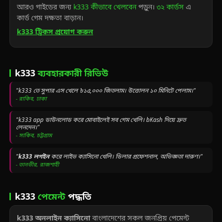
আরও গাইডের জন্য
k333 কীভাবে খেলবেন
পড়ুন।
৩২ কার্ডস
এ
কার্ড গেম দক্ষতা বাড়ান।
k333 ট্রিকস প্রয়োগ করুন
k333
ব্যবহারকারী রিভিউ
"k333 তে সুপার এস খেলে ৳১৫,০০০ জিতলাম। উত্তোলন ১০ মিনিটে পেলাম।"
- রাকিব, ঢাকা
"k333 app ডাউনলোড করে মোবাইলেই সব গেম খেলি। bKash দিয়ে দ্রুত
লেনদেন।"
- সাকিব, চট্টগ্রাম
"
k333 লগইন
করে লাইভ ক্যাসিনো খেলি। ডিলার প্রফেশনাল, অভিজ্ঞতা দারুণ।"
- তানভীর, রাজশাহী
k333
পেমেন্ট
পদ্ধতি
k333 অনলাইন ক্যাসিনো
বাংলাদেশের সকল জনপ্রিয় পেমেন্ট